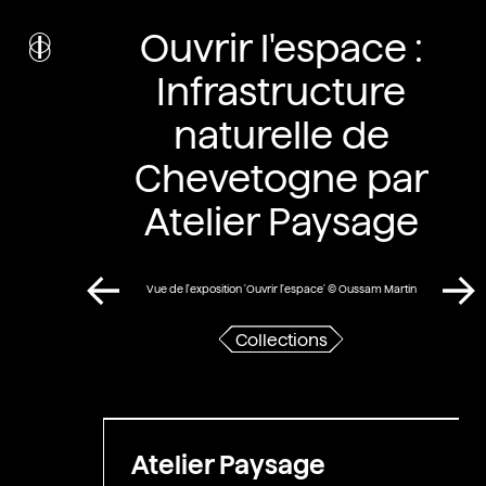
i
nstitut
Ouvrir l'espace :
c
ulturel
d’
a
rchitecture
Infrastructure
Wallonie-Bruxelles
naturelle de
Chevetogne par
Atelier Paysage
Vue de l'exposition 'Ouvrir l'espace' © Oussam Martin
Collections
Atelier Paysage