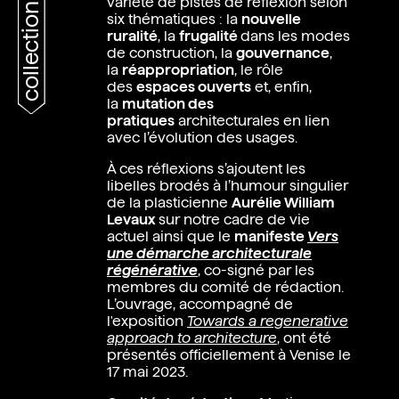
collections
variété de pistes de réflexion selon
six thématiques : la
nouvelle
ruralité
, la
frugalité
dans les modes
de construction, la
gouvernance
,
la
réappropriation
, le rôle
des
espaces ouverts
et, enfin,
la
mutation des
pratiques
architecturales en lien
avec l’évolution des usages.
À ces réflexions s’ajoutent les
libelles brodés à l’humour singulier
de la plasticienne
Aurélie William
Levaux
sur notre cadre de vie
actuel ainsi que le
manifeste
Vers
une démarche architecturale
régénérative
, co-signé par les
membres du comité de rédaction.
L’ouvrage, accompagné de
l'exposition
Towards a regenerative
approach to architecture
, ont été
présentés officiellement à Venise le
17 mai 2023.