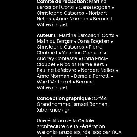
Comité de rédaction :
Martina
Barcelloni Corte
•
Oana Bogdan
•
Christophe Catsaros
•
Norbert
Nelles
•
Anne Norman
•
Bernard
Wittevrongel
Auteurs :
Martina Barcelloni Corte
•
Mathieu Berger
•
Oana Bogdan
•
Christophe Catsaros
•
Pierre
Chabard
•
Yasmina Choueiri
•
Audrey Contesse
•
Carla Frick-
Cloupet
•
Nicolas Hemeleers
•
Pauline Lefebvre
•
Norbert Nelles
•
Anne Norman
•
Daniela Perrotti
•
Ward Verbakel
•
Bernard
Wittevrongel
Conception graphique :
Orfée
Grandhomme, Ismaël Bennani
(überknackig)
En
Une édition de la Cellule
architecture
de la Fédération
Wallonie-Bruxelles
, réalisée par l’ICA