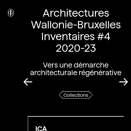
i
nstitut
Architectures
c
ulturel
d’
a
rchitecture
Wallonie-Bruxelles
Wallonie-Bruxelles
Inventaires #4
2020-23
Vers une démarche
architecturale régénérative
Collections
ICA