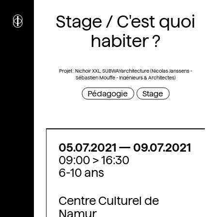
i
nstitut
Stage / C'est quoi
c
ulturel
d’
a
rchitecture
habiter ?
Wallonie-Bruxelles
Projet : Nichoir XXL, SUBWAYarchitecture (Nicolas Janssens -
Sébastien Mouffe - Ingénieurs & Architectes)
Pédagogie
Stage
05.07.2021
—
09.07.2021
09:00 > 16:30
6-10 ans
Centre Culturel de
Namur,