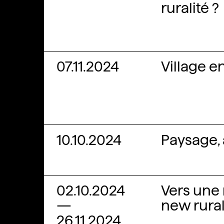
ruralité ?
07.11.2024
Village e
10.10.2024
Paysage, 
02.10.2024
Vers une 
—
new rurali
26.11.2024