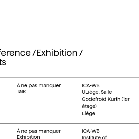
ference
Exhibition
ts
À ne pas manquer
ICA-WB
Talk
ULiège, Salle
Godefroid Kurth (1er
étage)
Liège
À ne pas manquer
ICA-WB
Exhibition
Institute of