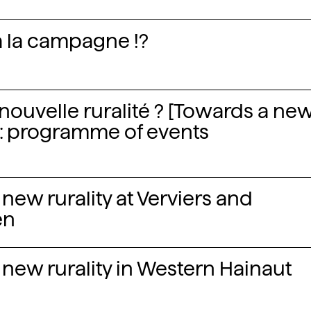
à la campagne !?
nouvelle ruralité ? [Towards a ne
?] : programme of events
new rurality at Verviers and
ën
new rurality in Western Hainaut