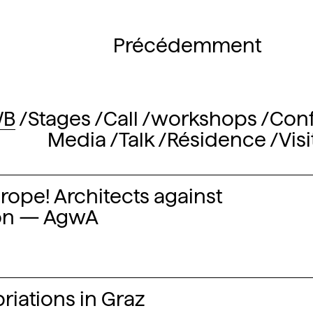
Précédemment
WB
Stages
Call
workshops
Con
Media
Talk
Résidence
Visi
ope! Architects against
on — AgwA
iations in Graz