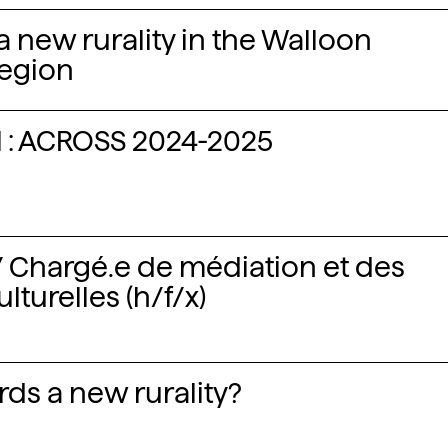
 new rurality in the Walloon
region
l : ACROSS 2024-2025
 / Chargé.e de médiation et des
lturelles (h/f/x)
ds a new rurality?