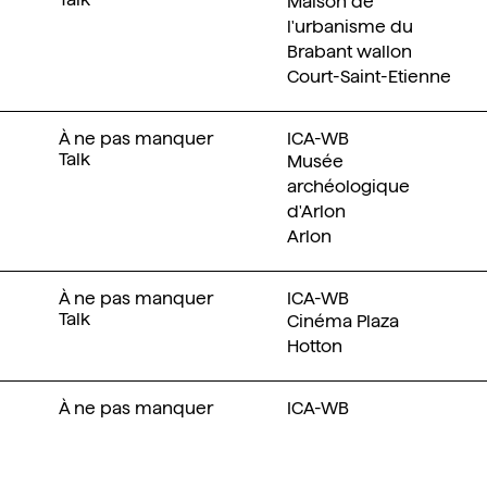
Maison de
l'urbanisme du
Brabant wallon
Court-Saint-Etienne
À ne pas manquer
ICA-WB
Talk
Musée
archéologique
d'Arlon
Arlon
À ne pas manquer
ICA-WB
Talk
Cinéma Plaza
Hotton
À ne pas manquer
ICA-WB