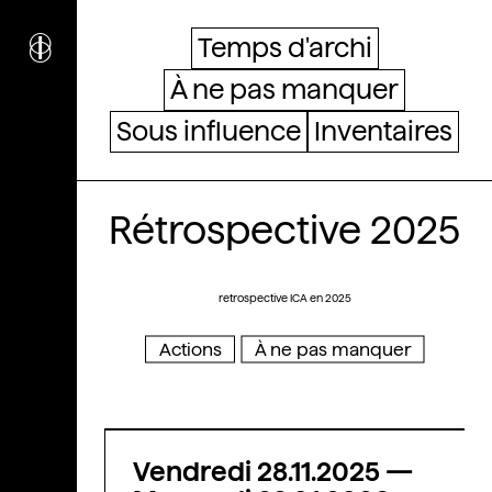
i
nstitut
c
ulturel
Temps d'archi
d’
a
rchitecture
À ne pas manquer
Wallonie-Bruxelles
Sous influence
Inventaires
Rétrospective 2025
retrospective ICA en 2025
Actions
À ne pas manquer
Vendredi 28.11.2025
—