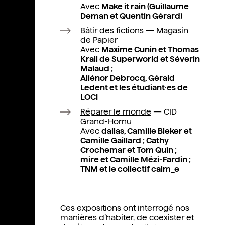
Avec
Make it rain (Guillaume
Deman et Quentin Gérard)
Bâtir des fictions
— Magasin
de Papier
Avec
Maxime Cunin et Thomas
Krall de Superworld et Séverin
Malaud ;
Aliénor Debrocq, Gérald
Ledent et les étudiant·es de
LOCI
Réparer le monde
— CID
Grand-Hornu
Avec
dallas, Camille Bleker et
Camille Gaillard ; Cathy
Crochemar et Tom Quin ;
mire et Camille Mézi-Fardin ;
TNM et le collectif calm_e
Ces expositions ont interrogé nos
manières d’habiter, de coexister et